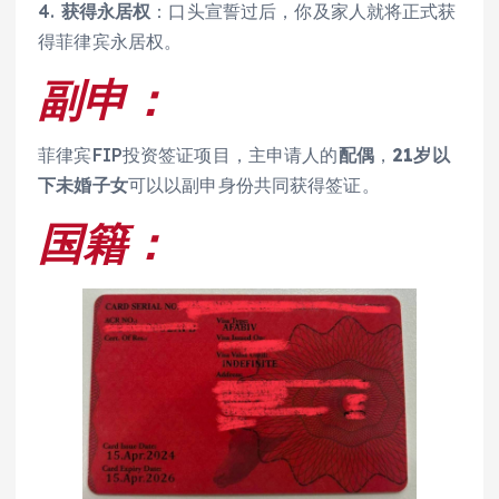
4.
获得永居权
：口头宣誓过后，你及家人就将正式获
得菲律宾永居权。
副申：
菲律宾FIP投资签证项目，主申请人的
配偶
，
21岁以
下未婚子女
可以以副申身份共同获得签证。
国籍：