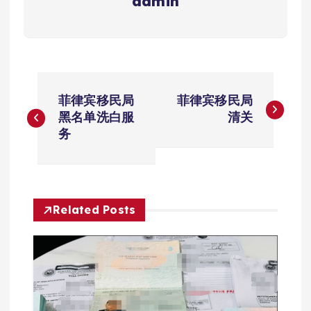
admin
文
菲律宾移民局
菲律宾移民局
章
黑名单洗白服
清关
务
导
航
Related Posts