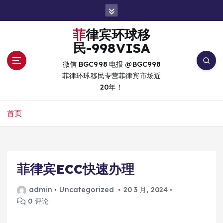
跳
转
到
菲律宾环球移
内
民-998VISA
容
微信 BGC998 电报 @BGC998
菲律环球移民专营菲律宾市场近
20年！
首页
菲律宾ECC快速办理
admin
Uncategorized
20 3 月, 2024
0 评论