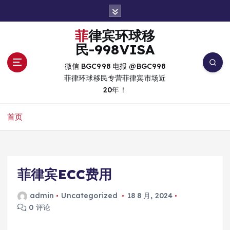
跳
转
到
菲律宾环球移
内
民-998VISA
容
微信 BGC998 电报 @BGC998
菲律环球移民专营菲律宾市场近
20年！
首页
菲律宾ECC费用
admin
Uncategorized
18 8 月, 2024
0 评论