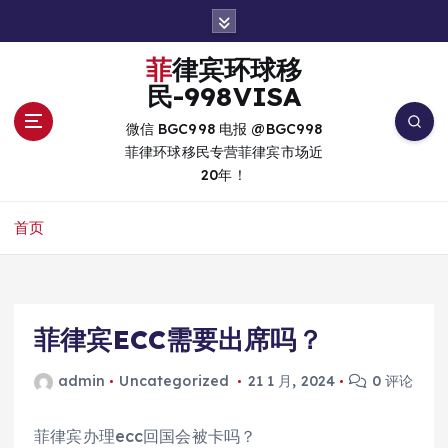
跳
转
到
菲律宾环球移
内
民-998VISA
容
微信 BGC998 电报 @BGC998
菲律环球移民专营菲律宾市场近
20年！
首页
菲律宾ECC需要出席吗？
admin
Uncategorized
21 1 月, 2024
0 评论
菲律宾办理ecc回国会被卡吗？