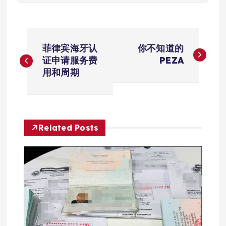
文
菲律宾海牙认
你不知道的
章
证申请服务费
PEZA
用和周期
导
航
Related Posts