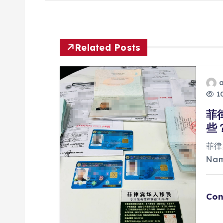
导
航
Related Posts
10
菲
些
菲律
Na
Con