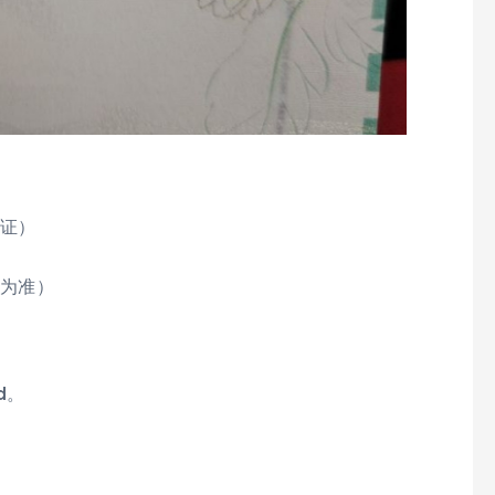
公证）
定为准）
d。