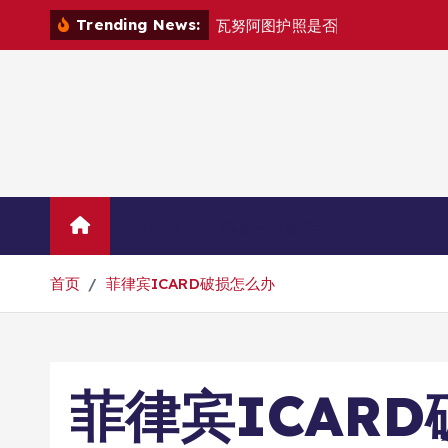
跳
Trending News:
瓦
努
阿
图
护
照
是
否
能
在
马
尼
拉
自
由
转
到
内
容
Home
联系华人移民
首页
菲律宾ICARD破损怎么办
菲律宾ICAR