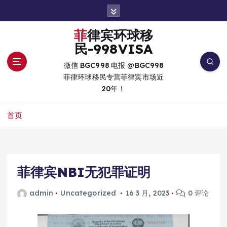
跳
转
到
菲律宾环球移
内
民-998VISA
容
微信 BGC998 电报 @BGC998
菲律环球移民专营菲律宾市场近
20年！
首页
菲律宾NBI无犯罪证明
admin
Uncategorized
16 3 月, 2023
0 评论