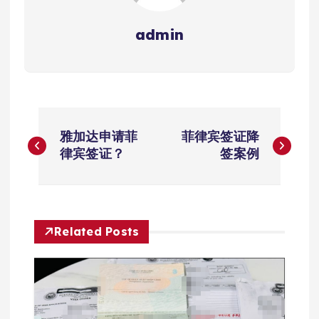
admin
文
雅加达申请菲
菲律宾签证降
章
律宾签证？
签案例
导
航
Related Posts