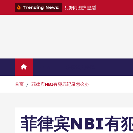
跳
Trending News:
瓦
努
阿
图
护
照
是
否
能
在
马
尼
拉
自
由
转
到
内
容
Home
联系华人移民
首页
菲律宾NBI有犯罪记录怎么办
菲律宾NBI有