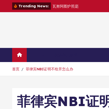
跳
Trending News:
瓦
努
阿
图
护
照
是
否
能
在
马
尼
拉
自
由
转
到
内
容
Home
联系华人移民
首页
菲律宾NBI证明不给开怎么办
菲律宾NBI证