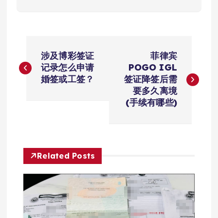
文
涉及博彩签证
菲律宾
章
记录怎么申请
POGO IGL
婚签或工签？
签证降签后需
导
要多久离境
(手续有哪些)
航
Related Posts