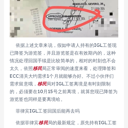
依据上述文章来说，假如申请人持有的IGL工签现
已降签为游览签，并且游览签是在有效期内的，这种
情况处理回国手续是比较简单的，相对的时刻也不会
太久，依照
移民
局正常审阅的速度来看，处理降签和
ECC清关大约需求1个月就能够办好。不过小伙伴们
需求留意哦，
移民
局对IGL工签离境是有时刻限制
的，必须要在10月15号之前离境，就算您现已降签为
游览签也同样是要离境哈。
菲律宾IGL工签回国后能再去吗
依据菲律宾
移民
局的最新规定，原先持有IGL工签