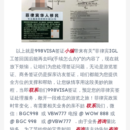
以上就是998VISA签证
小编
带来有关“菲律宾IGL
工签回国后能再去吗(手续怎么办)”的内容了，现在就
放下烦恼，让咱们为您处理签证问题，无论是游览签
证、商务签证仍是探亲访友签证，咱们都能为您提供
全方位的支撑和帮助，让您纵情享用这段美妙的旅
程，当即
联系
咱们998VISA签证，预定您的菲律宾签
证处理服务，敞开一段难忘的游览之旅！菲律宾政策
时常变化，有需要相关业务的亲不妨
联系
我们，微
信：BGC998 或 VBW777 电报 @ WOW 888 或
@ BGC 998 或 @VBW777 . 由于业务
咨询
量比
较多，为了节约您的宝贵时间，
咨询
请主动告知
咨询