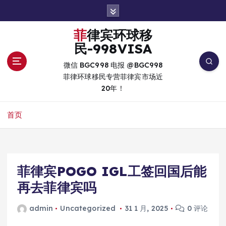
跳
转
到
菲律宾环球移
内
民-998VISA
容
微信 BGC998 电报 @BGC998
菲律环球移民专营菲律宾市场近
20年！
首页
菲律宾POGO IGL工签回国后能
再去菲律宾吗
admin
Uncategorized
31 1 月, 2025
0 评论