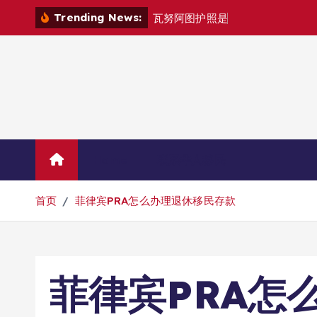
跳
Trending News:
瓦
努
阿
图
护
照
是
否
能
在
马
尼
拉
自
由
转
到
内
容
Home
联系华人移民
首页
菲律宾PRA怎么办理退休移民存款
菲律宾PRA怎