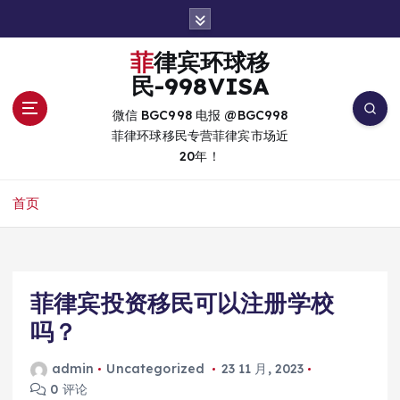
跳
转
到
菲律宾环球移
内
民-998VISA
容
微信 BGC998 电报 @BGC998
菲律环球移民专营菲律宾市场近
20年！
首页
菲律宾投资移民可以注册学校
吗？
admin
Uncategorized
23 11 月, 2023
0 评论