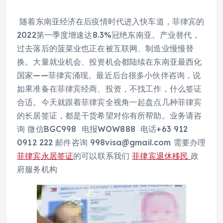
随着东南亚经济在后疫情时代进入快车道，菲律宾的
2022第一季度增速达8.3%冠绝东南亚。产业替代，
过去落后的菠菜业也正在被互联网、制造业慢慢替
换。大量就业机会、投资机会都陆续在东南亚最西化
国家——菲律宾涌现。最近后台很多小伙伴咨询，说
如果准备在菲律宾经商、投资，不找工作，什么签证
合适。今天就跟着菲律宾全视角一起盘点几种菲律宾
的长居签证，都是干货希望对你有所帮助。业务请咨
询 微信BGC998 电报WOW888 电话+63 912
0912 222 邮件咨询 998visa@gmail.com 需要办理
菲律宾永居签证
的可以联系我们
菲律宾退休移民
政
府服务机构