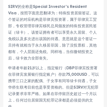
SIRV的全称是Special Investor’s Resident
Visa，按照字面意思翻译为：特殊投资居留签证。这
个签证的对应机构是菲律宾投资署，属于菲律宾工贸
部，专权管理菲律宾移民总局颁发的特殊投资居民签
证（绿卡）。该签证拥有者可以享受永久居留、个人
免税以及多次进出该国的待遇。意思就是这个签证一
旦持有就相当于永久移居菲国，除了没投票权，其他
都有，个人层面还免税。同样地，当你撤销投资之
后，绿卡效力全部丧失。
申请者年龄21岁以上，指定银行（DBP菲律宾投资署
在菲律宾发展银行指定账户）存款75,000USD，可以
携带三口之家的配偶、子女享有同等绿卡待遇，子女
华侨生联考目前也是享受资格的。但是SIRV对无犯罪
记录要求非常严格。如果在菲停留历史超过一个月以
上，任何过往居留国无犯罪记录都是必须提供的文
件。