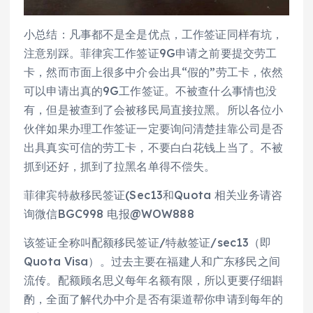
小总结：凡事都不是全是优点，工作签证同样有坑，
注意别踩。菲律宾工作签证9G申请之前要提交劳工
卡，然而市面上很多中介会出具“假的”劳工卡，依然
可以申请出真的9G工作签证。不被查什么事情也没
有，但是被查到了会被移民局直接拉黑。所以各位小
伙伴如果办理工作签证一定要询问清楚挂靠公司是否
出具真实可信的劳工卡，不要白白花钱上当了。不被
抓到还好，抓到了拉黑名单得不偿失。
菲律宾特赦移民签证(Sec13和Quota 相关业务请咨
询微信BGC998 电报@WOW888
该签证全称叫配额移民签证/特赦签证/sec13（即
Quota Visa）。过去主要在福建人和广东移民之间
流传。配额顾名思义每年名额有限，所以更要仔细斟
酌，全面了解代办中介是否有渠道帮你申请到每年的