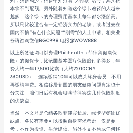
知，狼多肉少，很多中介打着“大特赦”名号，其实根
本拿不到配额。另外随着知道这个绿卡途径的人越来
越多，这个绿卡的办理费用基本上每年都水涨船高。
所以只比较适合有一定经济实力的老铁，或者过去在
国内不慎“有点什么问题”“刚需”的人士申请。相关业
务请咨询微信BGC998 电报@WOW888
以上所签证均可以办理Philihealth（菲律宾健康保
险）的健保卡，比该国基本医疗保险赔付多得多，年
费大约一年17,500比索（大约2200CNY，
330USD），连续缴纳10年可以成为终身会员，不用
再缴纳年费。相信移居菲国的朋友健康问题肯定也十
分关注，咱们日后有机会聊聊菲律宾这几种保险制度
的优缺点。
当然，本文只是总结各款菲律宾长居、绿卡型签证优
缺点。各位有需要可以按照自身需求考虑。仅是参
考，不作为投资、生活建议。另外本文不构成任何移