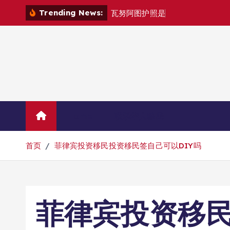
跳
Trending News:
瓦
努
阿
图
护
照
是
否
能
在
马
尼
拉
自
由
转
到
内
容
Home
联系华人移民
首页
菲律宾投资移民投资移民签自己可以DIY吗
菲律宾投资移