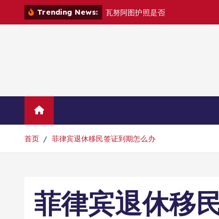
跳
Trending News:
瓦
努
阿
图
护
照
是
否
能
在
马
尼
拉
自
由
转
到
内
容
Home
联系华人移民
首页
菲律宾退休移民签证到期怎么办
菲律宾退休移