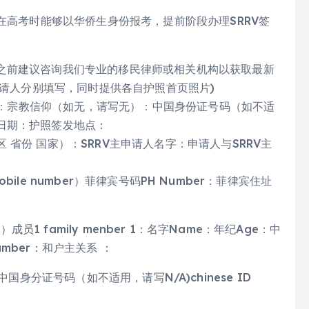
在高考时能够以华侨生身份报考，提前阶段办理SRRV签
之前建议咨询我们专业的移民律师或相关机构以获取最新
申请人分别填写，同时提供各自护照首页照片)
户主：宗教信仰（如无，请写无）：中国身份证号码（如不适
日期：护照签发地点：
省份 国家）：SRRV主申请人名字：申请人与SRRV主
obile number）菲律宾号码PH Number：菲律宾住址
 ）成员1 family menber 1：名字Name：年纪Age：中
umber：和户主关系 ：
e：中国身分证号码（如不适用，请写N/A)chinese ID