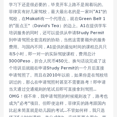
学习下还是很必要的，毕竟开车上路不是闹着玩的。
菲律宾有好几家驾校，最大最出名的是一家叫“A1”的
驾校，在Makati有一个代理点，就在Green Belt 1
的“面点王”（David’s Tea）的边上。A1在提供学车
培训服务的同时，还可以提供从申请Study Permit
到申请驾照全套流程的协助，当然这需要额外的服务
费用。与国内不同，A1提供的最短时间的课程总共只
有5小时，即一对一的实际驾驶课程，费用总计
3000Peso，折合人民币450元。换句话说完成了这
个培训后就能在申请Study Permit的一个月后直接
申请驾照了。而且在2010年以前，如果你是在驾校培
训过的，那么在申请驾照时甚至不需要路考！即申请
当天通过交通规则的笔试后即可直接拿到驾照…
OMG！很不幸，我申请驾照的时候规则改了，路考也
成为“必考”项目。但即使这样，菲律宾的路考跟国内
比起来简直就是幼儿园的考试…不管如何样，我只选