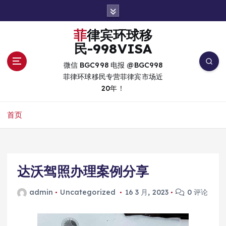
跳
转
到
菲律宾环球移
内
民-998VISA
容
微信 BGC998 电报 @BGC998
菲律环球移民专营菲律宾市场近
20年！
首页
达沃驾照办理案例分享
admin
Uncategorized
16 3 月, 2023
0 评论