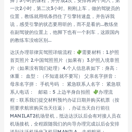
择了5小时的课程，并分成2次，安排再两个周六，第
一次2小时，第二次3小时。刚刚上车，做的驾驶员的
位置，教练就用纸条挡住了引擎转速盘，并告诉我
说，感受引擎的状态要用听的，而不是看的…教练坐
在副驾驶的位置上，他脚下也有一个刹车，这跟国内
的教练车没啥区别…
达沃办理菲律宾驾照详细流程：
需要材料：1.护照
首页照片 2.中国驾照照片（如果有）3.护照入境章照
片（如果没有我们处理）4.个人信息表如下：身高：
体重： 血型：（不知道就不要写） 父亲名字拼音：
母亲名字拼： 手机号码 ： 紧急联系人名字： 紧急联
系人电话： 邮箱：5 上边半身自拍照
办理流
程：联系我们提交材料预约办证日期并购买机票（按
照要求航班购买当天往返），办证当天自行前往
MANILAT2机场登机，抵达达沃以后会有对接人员在
机场接机，全程跟随我们的向导办理完成以后会安排
送到达沃机场坐飞机回MANILA。去程航班：