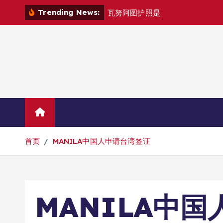
跳
Trending News:
瓦
努
阿
图
护
照
是
否
能
在
马
尼
拉
自
由
转
到
内
容
Home
联系华人移民
首页
MANILA中国人申请台湾签证
MANILA中