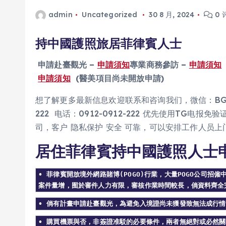
admin
Uncategorized
30 8 月, 2024
0 
持中國護照旅居菲律賓人士
申請赴臺觀光 –
申請須知
專業商務參訪 –
申請須知
申請須知
(醫美項目尚未開放申請)
想了解更多最新信息欢迎联系和咨询我们，微信：BGC998 
222 电话：0912-0912-222 优先使用TG电
司，客户 隐私保护 安全 可靠，可以安排工作人员
居住菲律賓持中國護照人士
• 菲律賓開放境外網路賭博(POGO)行業，大量POGO公司
案件量增，囿於審件人力有限，審核作業時間較長，倘資料齊全完
• 倘有計畫申請赴臺觀光，為避免入境證尚未獲發致無法成行情
• 購買機票與否，非簽證准駁的必要條件，兩者無絕對或必然