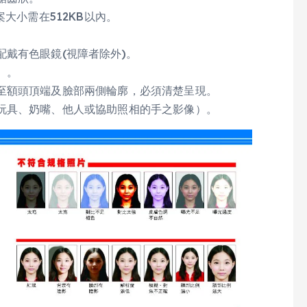
大小需在512KB以內。
戴有色眼鏡(視障者除外)。
）。
至額頭頂端及臉部兩側輪廓，必須清楚呈現。
玩具、奶嘴、他人或協助照相的手之影像）。