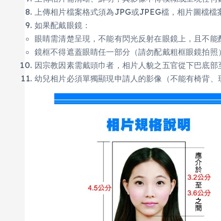
上傳相片檔案格式須為JPG或JPEG檔，相片圖檔檔案
如果配戴眼鏡：
眼睛需清楚呈現，不能有閃光反射在眼鏡上，且不能配
鏡框不得遮蓋眼睛任一部分（請勿配戴粗框眼鏡拍照
因宗教因素需戴頭巾者，相片人貌之五官從下巴底部
幼兒相片必須單獨顯現申請人的影像（不能有椅背、