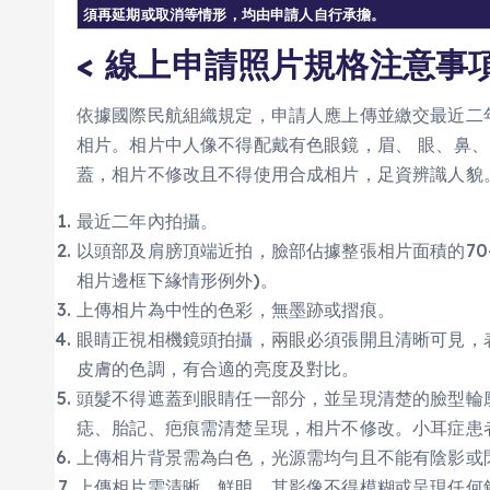
須再延期或取消等情形，均由申請人自行承擔。
< 線上申請照片規格注意事項
依據國際民航組織規定，申請人應上傳並繳交最近二
相片。相片中人像不得配戴有色眼鏡，眉、 眼、鼻
蓋，相片不修改且不得使用合成相片，足資辨識人貌
最近二年內拍攝。
以頭部及肩膀頂端近拍，臉部佔據整張相片面積的70
相片邊框下緣情形例外)。
上傳相片為中性的色彩，無墨跡或摺痕。
眼睛正視相機鏡頭拍攝，兩眼必須張開且清晰可見，
皮膚的色調，有合適的亮度及對比。
頭髮不得遮蓋到眼睛任一部分，並呈現清楚的臉型輪
痣、胎記、疤痕需清楚呈現，相片不修改。小耳症患
上傳相片背景需為白色，光源需均勻且不能有陰影或
上傳相片需清晰、鮮明，其影像不得模糊或呈現任何