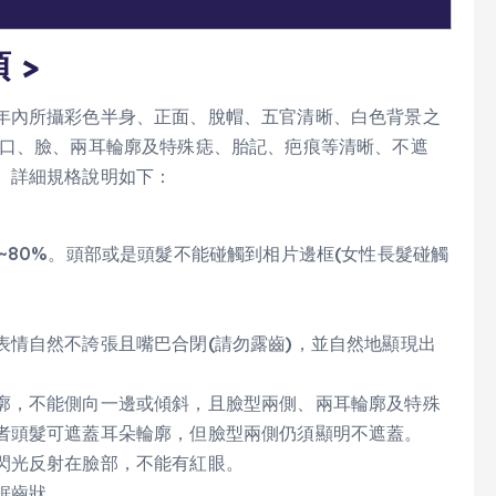
 >
年內所攝彩色半身、正面、脫帽、五官清晰、白色背景之
、口、臉、兩耳輪廓及特殊痣、胎記、疤痕等清晰、不遮
。詳細規格說明如下：
~80%。頭部或是頭髮不能碰觸到相片邊框(女性長髮碰觸
表情自然不誇張且嘴巴合閉(請勿露齒)，並自然地顯現出
廓，不能側向一邊或傾斜，且臉型兩側、兩耳輪廓及特殊
者頭髮可遮蓋耳朵輪廓，但臉型兩側仍須顯明不遮蓋。
閃光反射在臉部，不能有紅眼。
鋸齒狀。