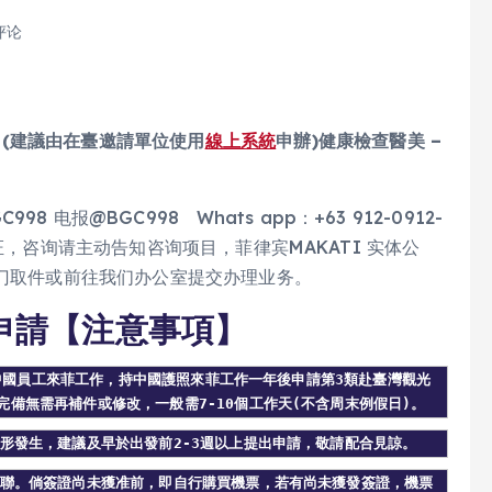
评论
(建議由在臺邀請單位使用
線上系統
申辦)
健康檢查醫美 –
电报@BGC998 Whats app：+63 912-0912-
报免验证，咨询请主动告知咨询项目，菲律宾MAKATI 实体公
上门取件或前往我们办公室提交办理业务。
申請【注意事項】
招僱中國員工來菲工作，持中國護照來菲工作一年後申請第3類赴臺灣觀光
備無需再補件或修改，一般需7-10個工作天(不含周末例假日)。
形發生，建議及早於出發前2-3週以上提出申請，敬請配合見諒。
關聯。倘簽證尚未獲准前，即自行購買機票，若有尚未獲發簽證，機票