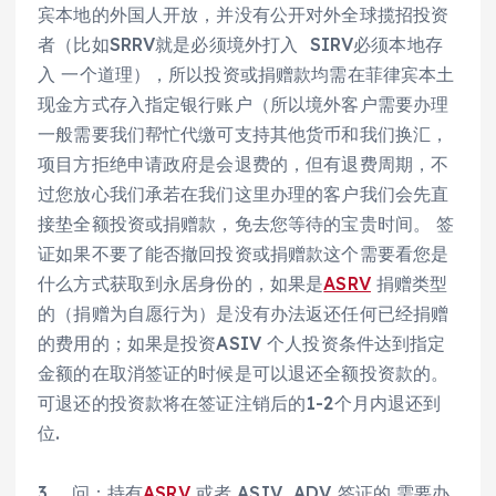
宾本地的外国人开放，并没有公开对外全球揽招投资
者（比如SRRV就是必须境外打入 SIRV必须本地存
入 一个道理），所以投资或捐赠款均需在菲律宾本土
现金方式存入指定银行账户（所以境外客户需要办理
一般需要我们帮忙代缴可支持其他货币和我们换汇，
项目方拒绝申请政府是会退费的，但有退费周期，不
过您放心我们承若在我们这里办理的客户我们会先直
接垫全额投资或捐赠款，免去您等待的宝贵时间。 签
证如果不要了能否撤回投资或捐赠款这个需要看您是
什么方式获取到永居身份的，如果是
ASRV
捐赠类型
的（捐赠为自愿行为）是没有办法返还任何已经捐赠
的费用的；如果是投资ASIV 个人投资条件达到指定
金额的在取消签证的时候是可以退还全额投资款的。
可退还的投资款将在签证注销后的1-2个月内退还到
位.
3 、问：持有
ASRV
或者 ASIV ADV 签证的 需要办