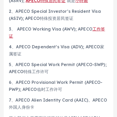
(ASRV);
APECO特殊居民签证
就是
小特赦
2、APECO Special Investor’s Resident Visa
(ASIV); APECO特殊投资居民签证
3、 APECO Working Visa (AWV); APECO
工作签
证
4、APECO Dependent’s Visa (ADV); APECO家
属签证
5、APECO Special Work Permit (APECO-SWP);
APECO特殊工作许可
6、APECO Provisional Work Permit (APECO-
PWP); APECO临时工作许可
7、APECO Alien Identity Card (AAIC)。APECO
外国人身份卡