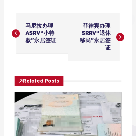
文
马尼拉办理
菲律宾办理
章
ASRV“小特
SRRV“退休
赦”永居签证
移民”永居签
导
证
航
Related Posts