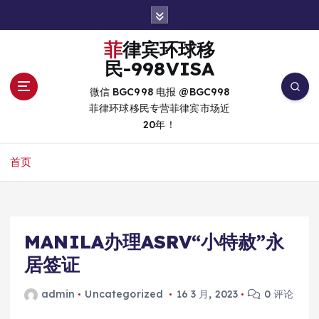
跳
转
到
菲律宾环球移
内
民-998VISA
容
微信 BGC998 电报 @BGC998
菲律环球移民专营菲律宾市场近
20年！
首页
MANILA办理ASRV“小特赦”永
居签证
admin
Uncategorized
16 3 月, 2023
0 评论