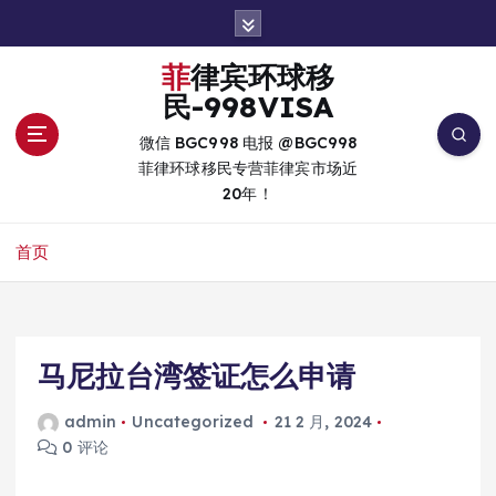
跳
转
到
菲律宾环球移
内
民-998VISA
容
微信 BGC998 电报 @BGC998
菲律环球移民专营菲律宾市场近
20年！
首页
马尼拉台湾签证怎么申请
admin
Uncategorized
21 2 月, 2024
0 评论