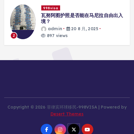
998visa
99
瓦努阿图护照是否能在马尼拉自由出入
瓦
境？
学
admin
20 8 月, 2025
897 views
8
3
Copyright © 2026 菲律宾环球移民-998VISA | Powered by
Desert Themes