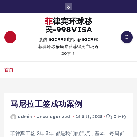
跳
转
到
菲律宾环球移
内
民-998VISA
容
微信 BGC998 电报 @BGC998
菲律环球移民专营菲律宾市场近
20年！
首页
马尼拉工签成功案例
admin
Uncategorized
16 3 月, 2023
0 评论
菲律宾工签 2年 3年 都是我们的强项，基本上每周都