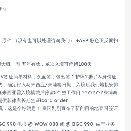
评论
 原件 （没有也可以处理咨询我们） +AEP 彩色正反面扫
大概一周 五年有效，单次入境可停留180天
V签证简单材料，免面签，包出签 1.护照2.照片3.身份证
日预约，确定好入马来西亚/柬埔寨日期，入境后我们地接安排
马来西亚需入境槟城后停留5个整工作日 ????????柬埔寨
律宾长期签证icard order
说，这是个好消息！ 泰国刚刚宣布了新的目的地泰国签证
8 电报 @ WOW 888 或 @ BGC 998 由于业务