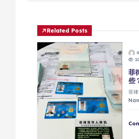
章
导
航
Related Posts
10
菲
些
菲律
Na
Con