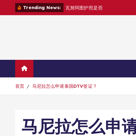
跳
Trending News:
瓦
努
阿
图
护
照
是
否
能
在
马
尼
拉
自
由
转
到
内
容
Home
联系华人移民
首页
马尼拉怎么申请泰国DTV签证？
马尼拉怎么申请