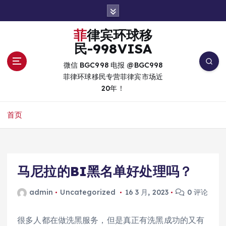
跳
转
到
菲律宾环球移
内
民-998VISA
容
微信 BGC998 电报 @BGC998
菲律环球移民专营菲律宾市场近
20年！
首页
马尼拉的BI黑名单好处理吗？
admin
Uncategorized
16 3 月, 2023
0 评论
很多人都在做洗黑服务，但是真正有洗黑成功的又有