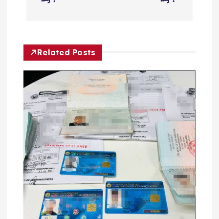
导
航
Related Posts