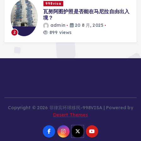
998visa
马尼拉自由出入
瓦努阿图护照是否能在马尼拉
学校的注册？
025
admin
20 8 月, 2025
814 views
3
Copyright © 2026 菲律宾环球移民-998VISA | Powered by
Desert Themes