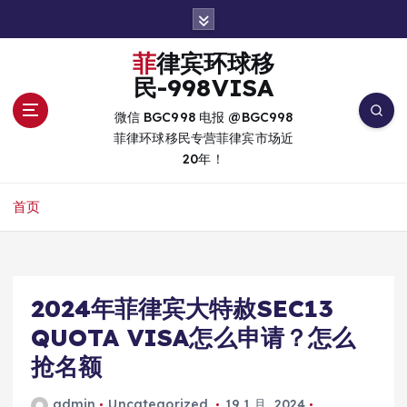
跳
转
到
菲律宾环球移
内
民-998VISA
容
微信 BGC998 电报 @BGC998
菲律环球移民专营菲律宾市场近
20年！
首页
2024年菲律宾大特赦SEC13
QUOTA VISA怎么申请？怎么
抢名额
admin
Uncategorized
19 1 月, 2024