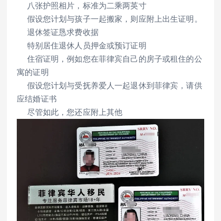
八张护照相片，标准为二乘两英寸
假设您计划与孩子一起搬家，则应附上出生证明。
退休签证恳求费收据
特别居住退休人员押金或预订证明
住宿证明，例如您在菲律宾自己的房子或租住的公
寓的证明
假设您计划与受抚养爱人一起退休到菲律宾，请供
应结婚证书
尽管如此，您还应附上其他