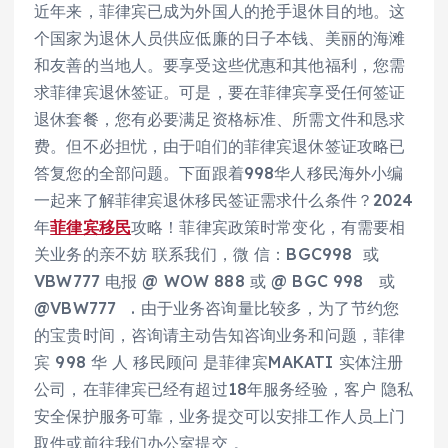
近年来，菲律宾已成为外国人的抢手退休目的地。这
个国家为退休人员供应低廉的日子本钱、美丽的海滩
和友善的当地人。要享受这些优惠和其他福利，您需
求菲律宾退休签证。可是，要在菲律宾享受任何签证
退休套餐，您有必要满足资格标准、所需文件和恳求
费。但不必担忧，由于咱们的菲律宾退休签证攻略已
答复您的全部问题。下面跟着998华人移民海外小编
一起来了解菲律宾退休移民签证需求什么条件？2024
年
菲律宾移民
攻略！菲律宾政策时常变化，有需要相
关业务的亲不妨 联系我们，微 信：BGC998 或
VBW777 电报 @ WOW 888 或 @ BGC 998 或
@VBW777 . 由于业务咨询量比较多，为了节约您
的宝贵时间，咨询请主动告知咨询业务和问题，菲律
宾 998 华 人 移民顾问 是菲律宾MAKATI 实体注册
公司，在菲律宾已经有超过18年服务经验，客户 隐私
安全保护服务可靠，业务提交可以安排工作人员上门
取件或前往我们办公室提交 。