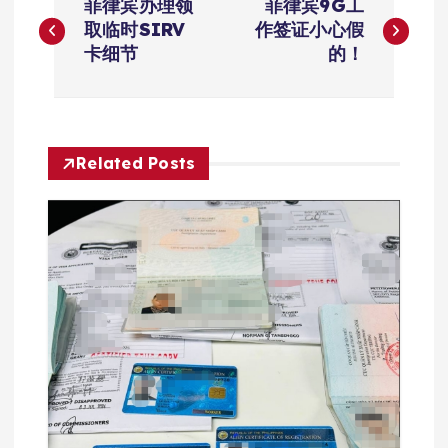
菲律宾办理领
菲律宾9G工
章
取临时SIRV
作签证小心假
卡细节
的！
导
航
Related Posts