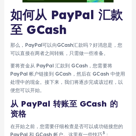
如何从 PayPal 汇款
至 GCash
那么，PayPal可以向GCash汇款吗？好消息是，您
可以直接在两者之间转账，只需做一些准备。
要将资金从 PayPal 汇款到 GCash，您需要将
PayPal 帐户链接到 GCash，然后在 GCash 中使用
处理中的现金。接下来，我们将逐步完成该过程，以
便您可以开始。
从 PayPal 转账至 GCash 的
资格
在开始之前，您需要仔细检查是否可以成功链接您的
3
PayPal 和 GCash 帐户。这里有一些技巧
：