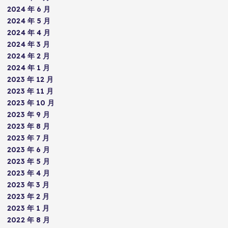
2024 年 6 月
2024 年 5 月
2024 年 4 月
2024 年 3 月
2024 年 2 月
2024 年 1 月
2023 年 12 月
2023 年 11 月
2023 年 10 月
2023 年 9 月
2023 年 8 月
2023 年 7 月
2023 年 6 月
2023 年 5 月
2023 年 4 月
2023 年 3 月
2023 年 2 月
2023 年 1 月
2022 年 8 月