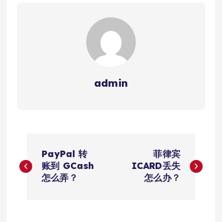
admin
文
PayPal 转
菲律宾
章
账到 GCash
ICARD丢失
怎么弄？
怎么办？
导
航