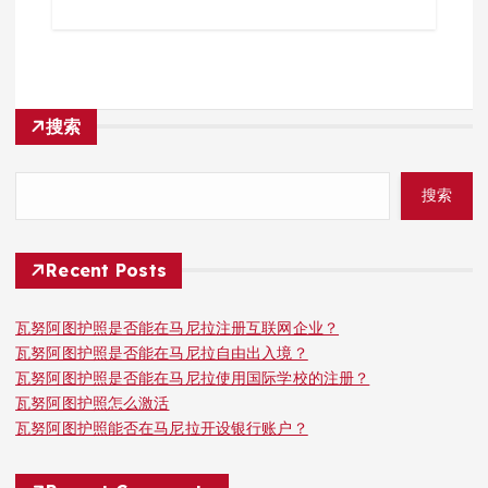
搜索
搜索
Recent Posts
瓦努阿图护照是否能在马尼拉注册互联网企业？
瓦努阿图护照是否能在马尼拉自由出入境？
瓦努阿图护照是否能在马尼拉使用国际学校的注册？
瓦努阿图护照怎么激活
瓦努阿图护照能否在马尼拉开设银行账户？