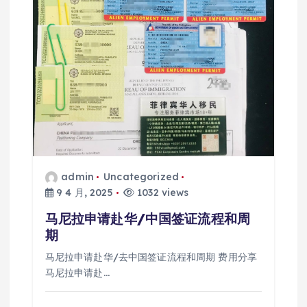
admin
Uncategorized
9 4 月, 2025
1032 views
马尼拉申请赴华/中国签证流程和周
期
马尼拉申请赴华/去中国签证流程和周期 费用分享
马尼拉申请赴…