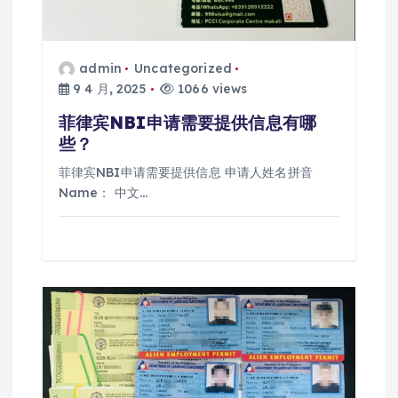
admin
Uncategorized
9 4 月, 2025
1066 views
菲律宾NBI申请需要提供信息有哪
些？
菲律宾NBI申请需要提供信息 申请人姓名拼音
Name： 中文…