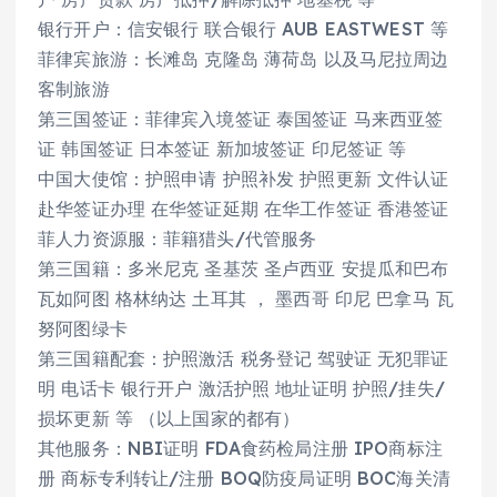
银行开户：信安银行 联合银行 AUB EASTWEST 等
菲律宾旅游：长滩岛 克隆岛 薄荷岛 以及马尼拉周边
客制旅游
第三国签证：菲律宾入境签证 泰国签证 马来西亚签
证 韩国签证 日本签证 新加坡签证 印尼签证 等
中国大使馆：护照申请 护照补发 护照更新 文件认证
赴华签证办理 在华签证延期 在华工作签证 香港签证
菲人力资源服：菲籍猎头/代管服务
第三国籍：多米尼克 圣基茨 圣卢西亚 安提瓜和巴布
瓦如阿图 格林纳达 土耳其 ， 墨西哥 印尼 巴拿马 瓦
努阿图绿卡
第三国籍配套：护照激活 税务登记 驾驶证 无犯罪证
明 电话卡 银行开户 激活护照 地址证明 护照/挂失/
损坏更新 等 （以上国家的都有）
其他服务：NBI证明 FDA食药检局注册 IPO商标注
册 商标专利转让/注册 BOQ防疫局证明 BOC海关清