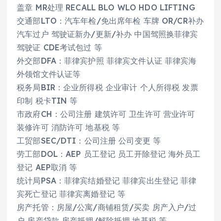
盖章 MR处理 RECALL BLO WLO HDO LIFTING
交通部LTO：汽车年检/免出席年检 车牌 OR/CR补办
汽车过户 驾驶证新办/更新/补办 中国驾照换菲律宾
驾驶证 CDE考试包过 等
外交部DFA：菲律宾护照 菲律宾文件认证 菲律宾海
外领馆文件认证等
税务局BIR：企业所得税 企业审计 个人所得税 发票
印制 税卡TIN 等
市政府CH：公司注册 建筑许可 卫生许可 营业许可
装修许可 消防许可 地基税 等
工贸部SEC/DTI：公司注册 公司变更 等
劳工部DOL：AEP 员工登记 员工开除登记 海外员工
登记 AEP取消 等
统计局PSA：菲律宾结婚登记 菲律宾出生登记 菲律
宾死亡登记 菲律宾离婚登记 等
房产托管：房屋/公寓/商铺租赁/买卖 房产入户/过
户 房产贷款 房产抵押/解除抵押 地基税 等