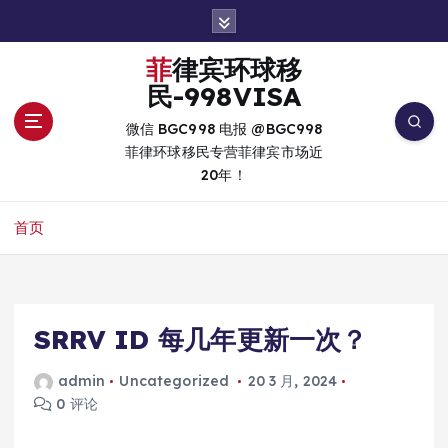
跳
转
到
菲律宾环球移
内
民-998VISA
容
微信 BGC998 电报 @BGC998
菲律环球移民专营菲律宾市场近
20年！
首页
SRRV ID 每几年更新一次？
admin
Uncategorized
20 3 月, 2024
0 评论