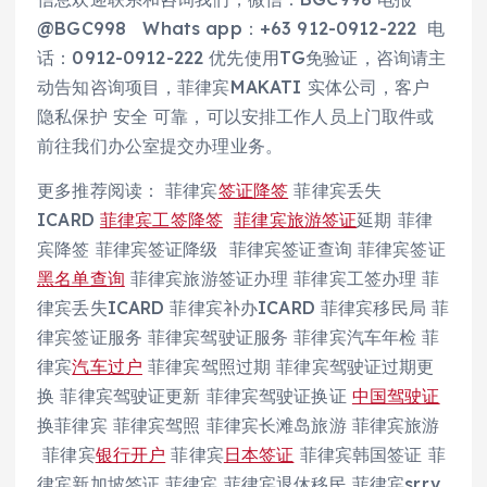
@BGC998 Whats app：+63 912-0912-222 电
话：0912-0912-222 优先使用TG免验证，咨询请主
动告知咨询项目，菲律宾MAKATI 实体公司，客户
隐私保护 安全 可靠，可以安排工作人员上门取件或
前往我们办公室提交办理业务。
更多推荐阅读： 菲律宾
签证降签
菲律宾丢失
ICARD
菲律宾工签
降签
菲律宾旅游签证
延期 菲律
宾降签 菲律宾签证降级 菲律宾签证查询 菲律宾签证
黑名单查询
菲律宾旅游签证办理 菲律宾工签办理 菲
律宾丢失ICARD 菲律宾补办ICARD 菲律宾移民局 菲
律宾签证服务 菲律宾驾驶证服务 菲律宾汽车年检 菲
律宾
汽车过户
菲律宾驾照过期 菲律宾驾驶证过期更
换 菲律宾驾驶证更新 菲律宾驾驶证换证
中国驾驶证
换菲律宾 菲律宾驾照 菲律宾长滩岛旅游 菲律宾旅游
菲律宾
银行开户
菲律宾
日本签证
菲律宾韩国签证 菲
律宾新加坡签证 菲律宾 菲律宾退休移民 菲律宾srrv