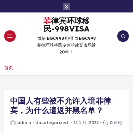
跳
转
到
菲律宾环球移
内
民-998VISA
容
微信 BGC998 电报 @BGC998
菲律环球移民专营菲律宾市场近
20年！
首页
中国人有些被不允许入境菲律
宾，为什么遣返并黑名单？
admin
Uncategorized
11 1 月, 2022
0 评论