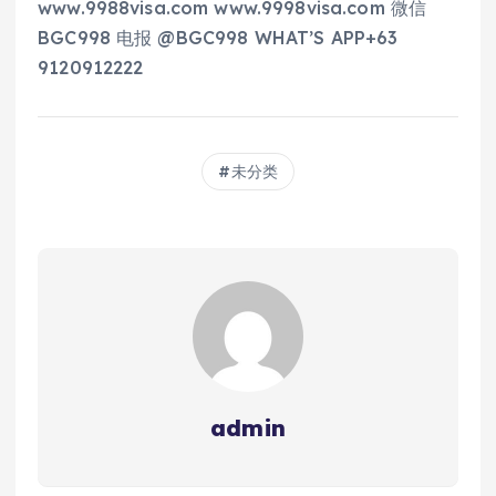
www.9988visa.com www.9998visa.com 微信
BGC998 电报 @BGC998 WHAT’S APP+63
9120912222
未分类
admin