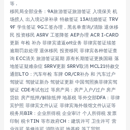
等 .
移民局全部业务：9A旅游签证旅游签证 入境保关 机
场捞人 出入境记录补录 特赦签证 13A结婚签证 TRV
9F 学生签证 9G工签办理，黑名单查询/清除 退休移
民 投资移民 ASRV 工签降签 AEP办理 ACR I-CARD
更新 年检 补办 菲律宾遣返otl业务 菲律宾签证续签
逾期罚款处理 退休移民 投资移民 菲律宾各种签证查
询 ECC清关 旅游签证延期 原有长期签证更换国籍 落
地签证疑难杂症 SRRV更新 SRRV取消 MCL21特赦交
通部LTO：汽车年检 车牌 OR/CR补办 和 汽车过户
驾驶证 驾驶证新办 驾驶证更新 中国驾照换菲律宾驾
驶证 CDE考试包过 等房产局：房产入户/过户 房产
贷款 房产抵押/解除抵押 地基税 等外交部DFA：菲律
宾护照 菲律宾文件认证 菲律宾海外领馆文件认证等
税务局BIR：企业所得税 企业审计 个人所得税 发票
印制 税卡TIN 等市政府CH：建筑许可 卫生许可 营
业许可 装修许可 消防许可 地基税 等工贸部