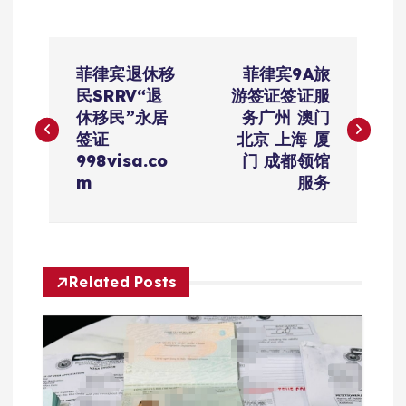
文
菲律宾退休移
菲律宾9A旅
章
民SRRV“退
游签证签证服
休移民”永居
务广州 澳门
导
签证
北京 上海 厦
998visa.co
门 成都领馆
航
m
服务
Related Posts