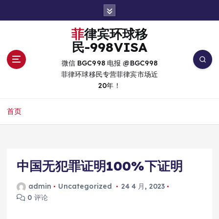
跳
转
到
菲律宾环球移
内
民-998VISA
容
微信 BGC998 电报 @BGC998
菲律环球移民专营菲律宾市场近
20年！
首页
中国无犯罪证明100%下证明
admin
Uncategorized
24 4 月, 2023
0 评论