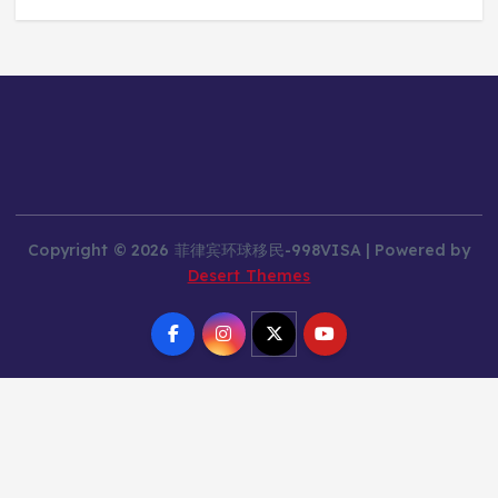
Copyright © 2026 菲律宾环球移民-998VISA | Powered by
Desert Themes