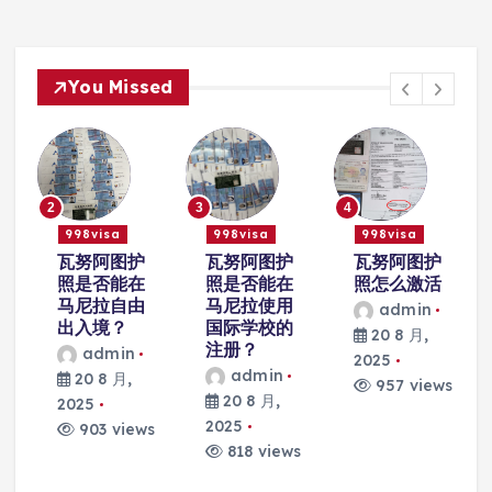
You Missed
3
4
5
998visa
998visa
998visa
瓦努阿图护
瓦努阿图护
瓦努阿图护
照是否能在
照怎么激活
照能否在马
马尼拉使用
尼拉开设银
admin
国际学校的
行账户？
20 8 月,
注册？
admin
2025
admin
20 8 月,
957 views
20 8 月,
2025
2025
s
820 views
818 views