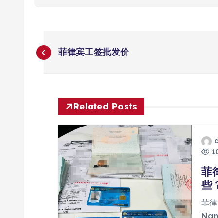
文
菲律宾工签批发价
章
导
Related Posts
航
10
菲
些
菲律
Na