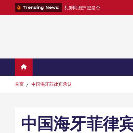
跳
Trending News:
瓦
努
阿
图
护
照
是
否
能
在
马
尼
拉
自
转
到
内
容
Home
联系华人移民
首页
中国海牙菲律宾承认
中国海牙菲律