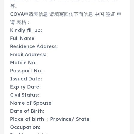
等。
COVA申请表信息 请填写回传下面信息 中国 签证 申
请 表格：
Kindly fill up:
Full Name:
Residence Address:
Email Address:
Mobile No.
Passport No.:
Issued Date:
Expiry Date:
Civil Status:
Name of Spouse:
Date of Birth:
Place of birth ：Province/ State
Occupation: