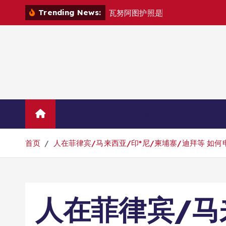
跳
Trending News:
瓦
努
阿
图
护
照
是
否
能
在
马
尼
拉
自
由
转
到
内
容
Home
联系华人移民
首页
人在菲律宾/马来西亚/印*尼/柬埔寨/迪拜等 如何
人在菲律宾/马