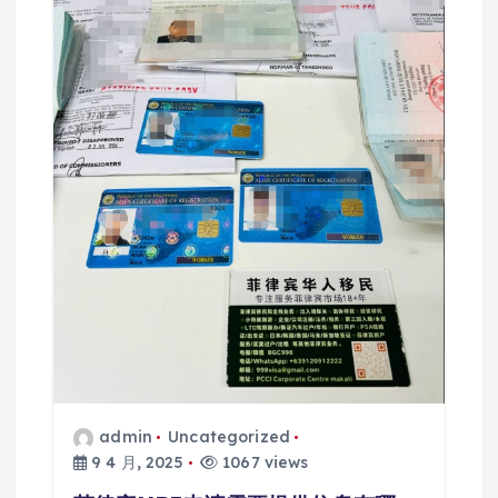
admin
Uncategorized
9 4 月, 2025
1067 views