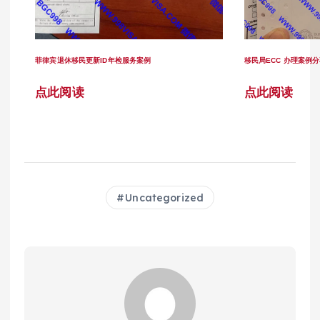
菲律宾退休移民更新ID年检服务案例
移民局ECC 办理案例
点此阅读
点此阅读
Uncategorized