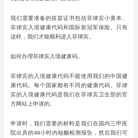
我们需要准备的疫苗证书包括菲律宾小黄本、
菲律宾入境健康代码和国际新冠军保险。只有
这样，我们才能顺利进入菲律宾。
如何办理菲律宾入境健康码。
菲律宾的入境健康代码不能使用我们的中国健
康代码。每个国家都有不同的健康代码。菲律
宾的入境健康代码是我们在菲律宾卫生部的官
方网站上申请的。
申请时，我们需要的材料是我们在国内三甲医
院出具的48小时内核酸检测报告，然后我们可