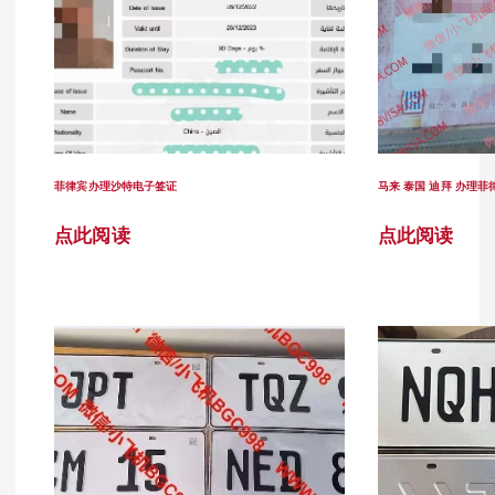
菲律宾办理沙特电子签证
马来 泰国 迪拜 办理
点此阅读
点此阅读