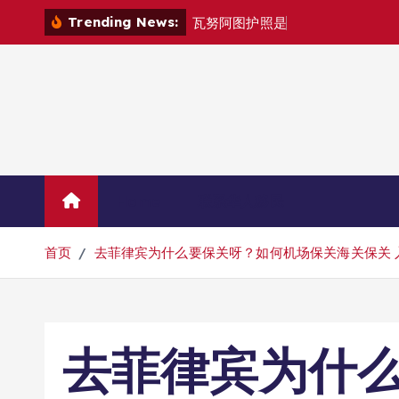
跳
Trending News:
瓦
努
阿
图
护
照
是
否
能
在
马
尼
拉
自
由
转
到
内
容
Home
联系华人移民
首页
去菲律宾为什么要保关呀？如何机场保关海关保关 
去菲律宾为什