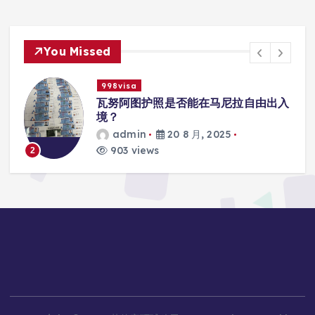
You Missed
998visa
照是否能在马尼拉自由出入
瓦努阿图护照是否
学校的注册？
20 8 月, 2025
admin
20 8 
818 views
3