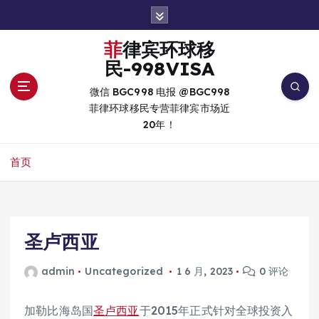
跳
转
到
菲律宾环球移
内
民-998VISA
容
微信 BGC998 电报 @BGC998
菲律环球移民专营菲律宾市场近
20年！
首页
圣卢西亚
admin
Uncategorized
1 6 月, 2023
0 评论
加勒比海岛国
圣卢西亚
于2015年正式针对全球投资入