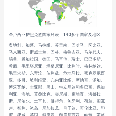
圣卢西亚护照免签国家列表：140多个国家及地区
奥地利、加蓬、马拉维、苏里南、巴哈马、冈比亚、
马来西亚、斯威士兰、巴林、格鲁吉亚、马尔代夫、
瑞典、孟加拉国、德国、马耳他、瑞士、巴巴多斯、
希腊、毛里塔尼亚、坦桑尼亚、比利时、格林纳达、
毛里求斯、东帝汶、伯利兹、危地马拉、密克罗尼西
亚、多哥、玻利维亚、几内亚比绍、摩纳哥、汤加、
博茨瓦纳、圭亚那、黑山、特立尼达和多巴哥、保加
利亚、海地、莫桑比克、突尼斯、柬埔寨、洪都拉
斯、尼泊尔、土耳其、佛得角、匈牙利、荷兰、图瓦
卢、智利、冰岛、尼加拉瓜、乌干达、哥伦比亚、印
度、挪威、英国、科摩罗、印度尼西亚、帕劳、瓦努