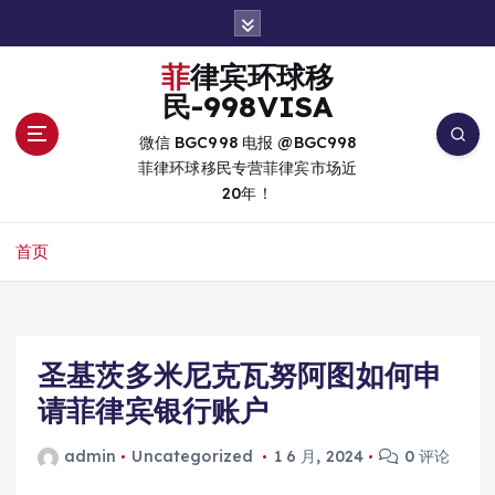
跳
转
到
菲律宾环球移
内
民-998VISA
容
微信 BGC998 电报 @BGC998
菲律环球移民专营菲律宾市场近
20年！
首页
圣基茨多米尼克瓦努阿图如何申
请菲律宾银行账户
admin
Uncategorized
1 6 月, 2024
0 评论