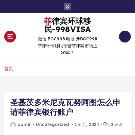
跳
转
到
菲律宾环球移
内
民-998VISA
容
微信 BGC998 电报 @BGC998
菲律环球移民专营菲律宾市场近
20年！
首页
圣基茨多米尼克瓦努阿图怎么申
请菲律宾银行账户
admin
Uncategorized
1 6 月, 2024
0 评论