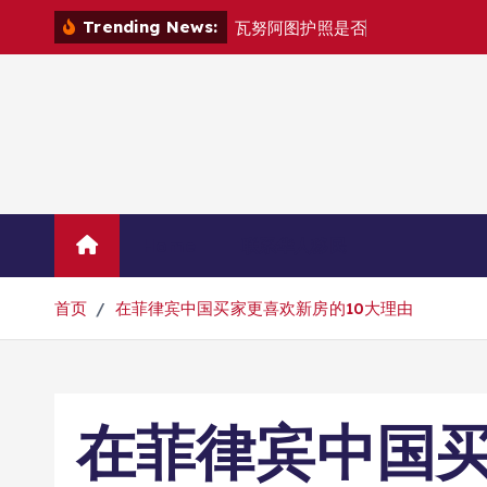
跳
Trending News:
瓦
努
阿
图
护
照
是
否
能
在
马
尼
拉
自
由
转
到
内
容
Home
联系华人移民
首页
在菲律宾中国买家更喜欢新房的10大理由
在菲律宾中国