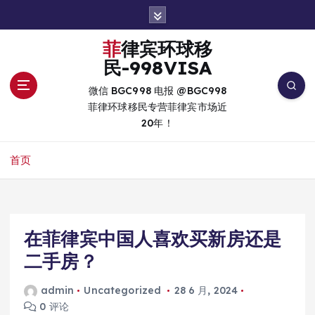
跳
转
到
菲律宾环球移
内
民-998VISA
容
微信 BGC998 电报 @BGC998
菲律环球移民专营菲律宾市场近
20年！
首页
在菲律宾中国人喜欢买新房还是
二手房？
admin
Uncategorized
28 6 月, 2024
0 评论