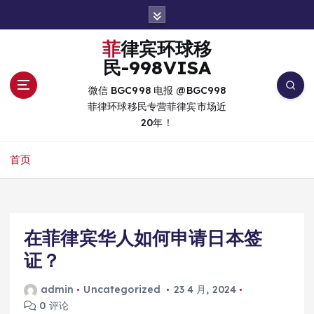
跳
转
到
菲律宾环球移
内
民-998VISA
容
微信 BGC998 电报 @BGC998
菲律环球移民专营菲律宾市场近
20年！
首页
在菲律宾华人如何申请日本签
证？
admin
Uncategorized
23 4 月, 2024
0 评论