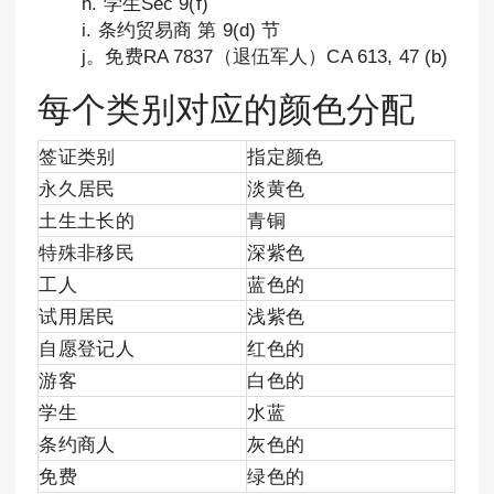
h. 学生Sec 9(f)
i. 条约贸易商 第 9(d) 节
j。免费RA 7837（退伍军人）CA 613, 47 (b)
每个类别对应的颜色分配
签证类别
指定颜色
永久居民
淡黄色
土生土长的
青铜
特殊非移民
深紫色
工人
蓝色的
试用居民
浅紫色
自愿登记人
红色的
游客
白色的
学生
水蓝
条约商人
灰色的
免费
绿色的