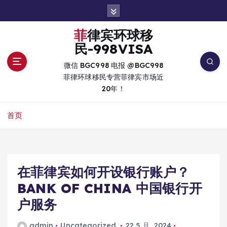
跳
转
到
菲律宾环球移
内
民-998VISA
容
微信 BGC998 电报 @BGC998
菲律环球移民专营菲律宾市场近
20年！
首页
在菲律宾如何开设银行账户？
BANK OF CHINA 中国银行开
户服务
admin
Uncategorized
22 5 月, 2024