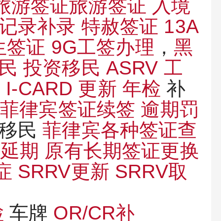
A旅游签证旅游签证
入境
记录补录
特赦签证
13A
学生签证
9G工签办理
，
黑
移民
投资移民
ASRV
工
 I-CARD 更新
年检
补
务
菲律宾签证续签
逾期罚
资移民
菲律宾各种签证查
证延期
原有长期签证更换
症
SRRV更新
SRRV取
检
车牌
OR/CR补