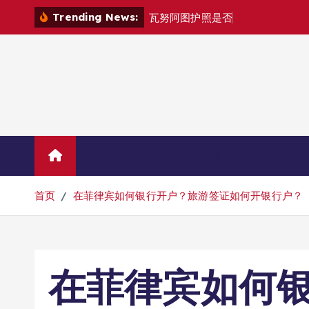
跳
Trending News:
瓦
努
阿
图
护
照
是
否
能
在
马
尼
拉
自
由
转
到
内
容
Home
联系华人移民
首页
在菲律宾如何银行开户？旅游签证如何开银行户？
在菲律宾如何