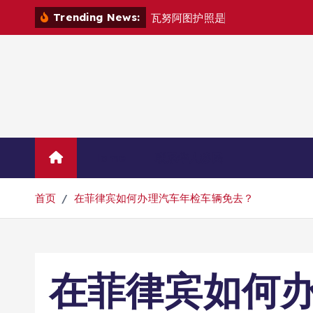
跳
Trending News:
瓦
努
阿
图
护
照
是
否
能
在
马
尼
拉
自
由
转
到
内
容
Home
联系华人移民
首页
在菲律宾如何办理汽车年检车辆免去？
在菲律宾如何