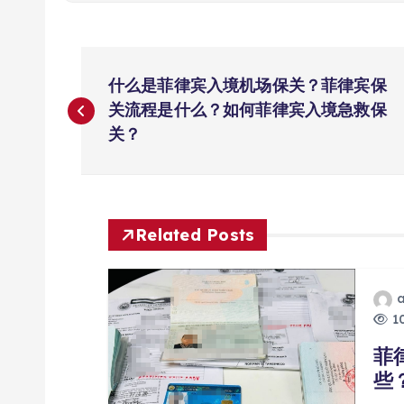
文
什么是菲律宾入境机场保关？菲律宾保
章
关流程是什么？如何菲律宾入境急救保
关？
导
航
Related Posts
10
菲
些