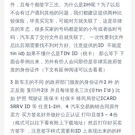
件，且每个都签字三次。为什么是2种呢？为了以后
不会有过户遇到其他的问题，我们都建议提供两种比
较保险，毕竟买完车，可能对方就失联了，这是菲律
宾的常态，很多买家的号码都是留的小号或者临时号
码，汽车卖了交付文件后就失联了。 一次性要到文件
总比后期需要找不到对方好。注意提供的ID 不能是
tin id) 如果不懂什么是TIN ID（税卡） 那么等下 下
面会举例出来，另外有些人会问那些是菲律宾政府签
发的身份证件（下文有延伸阅读可以去看看）
3 新车主的不同 的政府部门颁发的身份证件2 种 的
正反面 复印件2张 并且每张签名三次(非tin I’d ) 比
如 护照 驾驶证 医保卡 社保卡 移民局登记ICARD
SRRV ID 等 任意1-2种。4 汽车交易购销合同原件
卖方 买方签名好并做好公正认证 打印且签3 – 4份
（格式可以往下看有附上下载地址）然后打印好买卖
方签字 ，注意签字样式需要和ID 上表现出来的的样