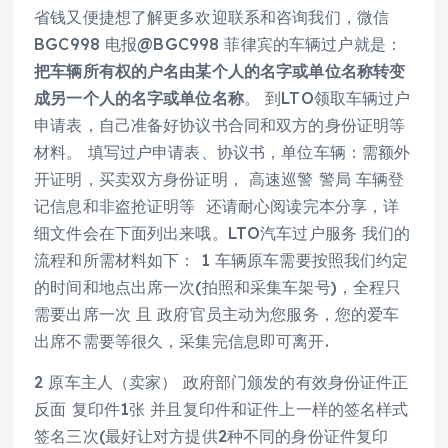
省钱又便捷想了解更多欢迎联系和咨询我们，微信
BGC998 电报@BGC998 菲律宾的车辆过户就是：
把车辆所有权的户名由某个人的名字或单位名称转变
成另一个人的名字或单位名称
。 到LTO领取车辆过户
申请表，自己准备好协议书合同和双方的身份证明等
材料。 填写过户申请表、协议书，单位车辆：需额外
开证明，买卖双方身份证明， 高速巡警 警局 车辆登
记信息和非盗抢证明等 还请耐心阅读完本分享，详
细文件会在下面列出来哦。LTO汽车过户服务 我们的
流程和所需材料如下： 1 车辆原车需要按照我们约定
的时间和地点出席一次(拍照和采集车架号)，全程只
需要出席一次 且 政府官员主动为您服务，您的爱车
出席不需要等很久，采集完信息即可离开.
2 原车主人（卖家） 政府部门颁发的有效身份证件正
反面 复印件1张 并且复印件和证件上一样的签名样式
签名三次(最好让对方提供2种不同的身份证件复印