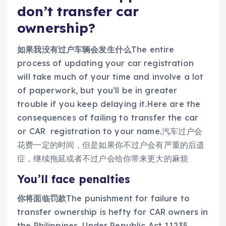
don’t transfer car
ownership?
如果我没有过户车辆会发生什么
The entire
process of updating your car registration
will take much of your time and involve a lot
of paperwork, but you’ll be in greater
trouble if you keep delaying it.Here are the
consequences of failing to transfer the car
or CAR registration to your name.汽车过户会
花费一定的时间，但是如果你不过户会有严重的后遗
症，继续拖延或者不过户会给你带来更大的麻烦
You’ll face penalties
你将面临罚款
The punishment for failure to
transfer ownership is hefty for CAR owners in
the Philippines. Under Republic Act 11235