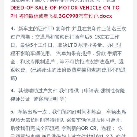
DEED-OF-SALE-OF-MOTOR-VEHICLE CN TO
PH 咨询微信或者飞机BGC998汽车过户.docx
4. 新车主的证件ID 复印件 并且在复印件上签名三次
过户周期：交通局和警察部门验车后5-15左右工作
日。最快5个工作日。取决LTO办理业务量。办理过
程不影响车辆使用。 汽車如果有抵押，贷款 手續不
全，和政府限制過戶，等不可抗拒將沒辦法過戶。還
返收費。(已經產生的政府繳費單據和查詢費用不能退
還)
4. 其他辅助过户文件 我们提供（申请表 强制性保险
律师公证 警察局证明 等）
5. 车辆出席一次，我们预约好时间和地点，车辆出席
现场无需长时间等待排队 采集车辆信息后即可离开。
后续我们完成全部流程 拿到新的OR CR。過程： 你
已經買好車輛 並且準備好上述文件材料的1,,2,3, 交付