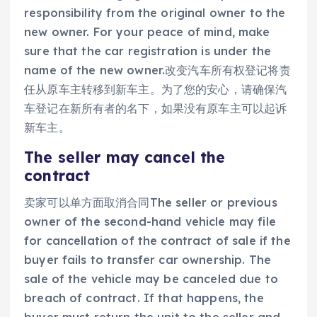
responsibility from the original owner to the
new owner. For your peace of mind, make
sure that the car registration is under the
name of the new owner.改变汽车所有权登记将责
任从原车主转移到新车主。为了您的安心，请确保汽
车登记在新所有者的名下，如果没有原车主可以起诉
新车主。
The seller may cancel the
contract
卖家可以单方面取消合同The seller or previous
owner of the second-hand vehicle may file
for cancellation of the contract of sale if the
buyer fails to transfer car ownership. The
sale of the vehicle may be canceled due to
breach of contract. If that happens, the
buyer must return the unit to the seller and