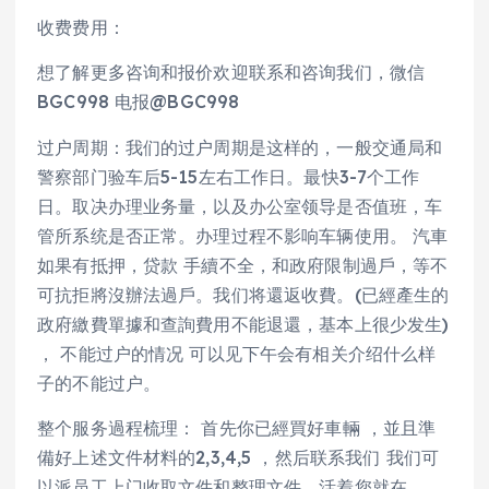
收费费用：
想了解更多咨询和报价欢迎联系和咨询我们，微信
BGC998 电报@BGC998
过户周期：我们的过户周期是这样的，一般交通局和
警察部门验车后5-15左右工作日。最快3-7个工作
日。取决办理业务量，以及办公室领导是否值班，车
管所系统是否正常。办理过程不影响车辆使用。 汽車
如果有抵押，贷款 手續不全，和政府限制過戶，等不
可抗拒將沒辦法過戶。我们将還返收費。(已經產生的
政府繳費單據和查詢費用不能退還，基本上很少发生)
， 不能过户的情况 可以见下午会有相关介绍什么样
子的不能过户。
整个服务過程梳理： 首先你已經買好車輛 ，並且準
備好上述文件材料的2,3,4,5 ，然后联系我们 我们可
以派员工上门收取文件和整理文件，活着您就在