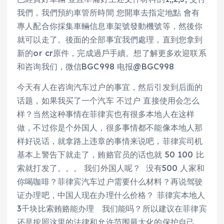
我們，我們預約車管所時間 您開車去指定地點 會有
專人配合你採集車輛信息車架號發動機號等，然後你
就可以走了。後面的全部事宜我們處理，直到您拿到
新的or cr原件，完成過戶手續。想了解更多欢迎联系
和咨询我们，微信BGC998 电报@BGC998
今天有人在咨询汽车过户的事宜，然后引发到后面的
话题，如果我买了一个汽车 不过户 直接使用会怎么
样？当然这种事情在菲律宾也有很多本地人在这样
做，不过你是个外国人，很多事情都不能像本地人那
样好说话，就拿路上违章的事情来说吧，菲律宾司机
基本上警告下就走了，贿赂官员的话也就 50 100 比
索就打发了。。。 我们外国人呢？ 没有500 人家和
你喝咖啡？菲律宾汽车过户需要什么材料？再说驾驶
证办理吧，中国人现在办理什么价格？ 菲律宾本地人
3千块比索贿赂能办理 我们能吗？所以建议在菲律宾
还是按照这里的法律和允许范围最大化的保护自己