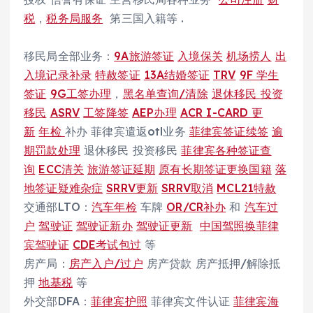
税
，
税务局服务
第三国入籍等 .
移民局全部业务：
9A旅游签证
入境保关
机场捞人
出
入境记录补录
特赦签证
13A结婚签证
TRV
9F 学生
签证
9G工签办理
，
黑名单查询/清除
退休移民
投资
移民
ASRV
工签降签
AEP办理
ACR I-CARD 更
新
年检
补办 菲律宾遣返otl业务
菲律宾签证续签
逾
期罚款处理
退休移民 投资移民
菲律宾各种签证查
询
ECC清关
旅游签证延期
原有长期签证更换国籍
落
地签证疑难杂症
SRRV更新
SRRV取消
MCL21特赦
交通部LTO：
汽车年检
车牌
OR/CR补办
和
汽车过
户
驾驶证
驾驶证新办
驾驶证更新
中国驾照换菲律
宾驾驶证
CDE考试包过
等
房产局：
房产入户/过户
房产贷款 房产抵押/解除抵
押
地基税
等
外交部DFA：
菲律宾护照
菲律宾文件认证
菲律宾海