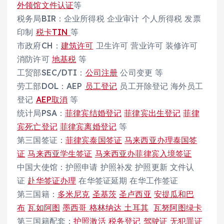
外领馆文件认证
等
税务局BIR：企业所得税 企业审计 个人所得税 发票
印制
税卡TIN
等
市政府CH：
建筑许可
卫生许可 营业许可 装修许可
消防许可
地基税
等
工贸部SEC/DTI：
公司注册
公司变更 等
劳工部DOL：AEP
员工登记
员工开除登记 海外员工
登记
AEP取消
等
统计局PSA：
菲律宾结婚登记
菲律宾出生登记
菲律
宾死亡登记
菲律宾离婚登记
等
第三国签证：
菲律宾泰国签证
马来西亚办理泰国签
证
马来西亚学生签证
马来西亚办菲律宾入境签证
中国大使馆：护照申请 护照补发 护照更新 文件认
证
赴华签证办理
在华签证延期 在华工作签证
第三国籍：
多米尼克
圣基茨
圣卢西亚
安提瓜和巴
布
瓦如阿图
墨西哥
格林纳达
土耳其
瓦努阿图绿卡
第三国籍配套：
护照激活
税务登记
驾驶证
无犯罪证