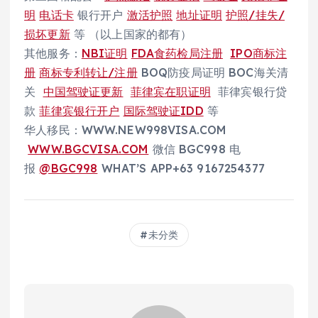
明
电话卡
银行开户
激活护照
地址证明
护照/挂失/
损坏更新
等 （以上国家的都有）
其他服务：
NBI证明
FDA食药检局注册
IPO商标注
册
商标专利转让/注册
BOQ防疫局证明 BOC海关清
关
中国驾驶证更新
菲律宾在职证明
菲律宾银行贷
款
菲律宾银行开户
国际驾驶证IDD
等
华人移民：WWW.NEW998VISA.COM
WWW.BGCVISA.COM
微信 BGC998 电
报
@BGC998
WHAT’S APP+63 9167254377
未分类