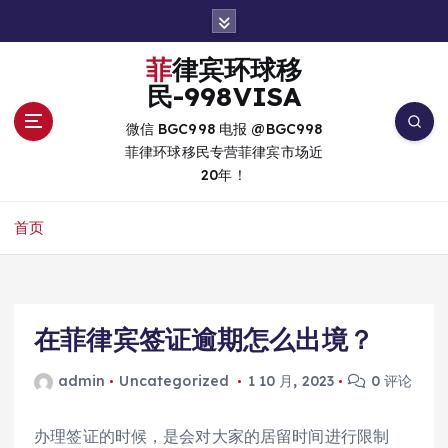
跳
转
到
菲律宾环球移
内
民-998VISA
容
微信 BGC998 电报 @BGC998
菲律环球移民专营菲律宾市场近
20年！
首页
在菲律宾签证逾期怎么出境？
admin
Uncategorized
1 10 月, 2023
0 评论
办理签证的时候，是会对大家的居留时间进行限制