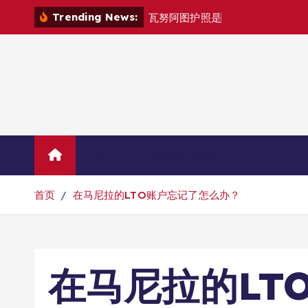
跳
Trending News:
瓦
努
阿
图
护
照
是
否
能
在
马
尼
拉
自
由
转
到
内
容
Home
联系华人移民
首页
在马尼拉的LTO账户忘记了怎么办？
在马尼拉的LT